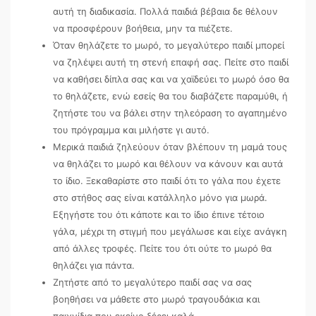
αυτή τη διαδικασία. Πολλά παιδιά βέβαια δε θέλουν
να προσφέρουν βοήθεια, μην τα πιέζετε.
Όταν θηλάζετε το μωρό, το μεγαλύτερο παιδί μπορεί
να ζηλέψει αυτή τη στενή επαφή σας. Πείτε στο παιδί
να καθήσει δίπλα σας και να χαϊδεύει το μωρό όσο θα
το θηλάζετε, ενώ εσείς θα του διαβάζετε παραμύθι, ή
ζητήστε του να βάλει στην τηλεόραση το αγαπημένο
του πρόγραμμα και μιλήστε γι αυτό.
Μερικά παιδιά ζηλεύουν όταν βλέπουν τη μαμά τους
να θηλάζει το μωρό και θέλουν να κάνουν και αυτά
το ίδιο. Ξεκαθαρίστε στο παιδί ότι το γάλα που έχετε
στο στήθος σας είναι κατάλληλο μόνο για μωρά.
Εξηγήστε του ότι κάποτε και το ίδιο έπινε τέτοιο
γάλα, μέχρι τη στιγμή που μεγάλωσε και είχε ανάγκη
από άλλες τροφές. Πείτε του ότι ούτε το μωρό θα
θηλάζει για πάντα.
Ζητήστε από το μεγαλύτερο παιδί σας να σας
βοηθήσει να μάθετε στο μωρό τραγουδάκια και
παιχνίδια που εκείνο ξέρει καλά.