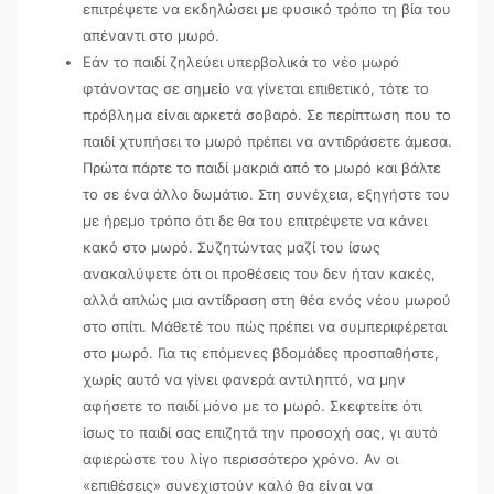
επιτρέψετε να εκδηλώσει με φυσικό τρόπο τη βία του
απέναντι στο μωρό.
Εάν το παιδί ζηλεύει υπερβολικά το νέο μωρό
φτάνοντας σε σημείο να γίνεται επιθετικό, τότε το
πρόβλημα είναι αρκετά σοβαρό. Σε περίπτωση που το
παιδί χτυπήσει το μωρό πρέπει να αντιδράσετε άμεσα.
Πρώτα πάρτε το παιδί μακριά από το μωρό και βάλτε
το σε ένα άλλο δωμάτιο. Στη συνέχεια, εξηγήστε του
με ήρεμο τρόπο ότι δε θα του επιτρέψετε να κάνει
κακό στο μωρό. Συζητώντας μαζί του ίσως
ανακαλύψετε ότι οι προθέσεις του δεν ήταν κακές,
αλλά απλώς μια αντίδραση στη θέα ενός νέου μωρού
στο σπίτι. Μάθετέ του πώς πρέπει να συμπεριφέρεται
στο μωρό. Για τις επόμενες βδομάδες προσπαθήστε,
χωρίς αυτό να γίνει φανερά αντιληπτό, να μην
αφήσετε το παιδί μόνο με το μωρό. Σκεφτείτε ότι
ίσως το παιδί σας επιζητά την προσοχή σας, γι αυτό
αφιερώστε του λίγο περισσότερο χρόνο. Αν οι
«επιθέσεις» συνεχιστούν καλό θα είναι να