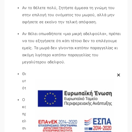
Αν το θέλετε πολύ, ζητήστε έμμεσα τη γνώμη του
στην επιλογή του ονόματος του μωρού, αλλά μην
αφήσετε σε εκείνο την τελική απόφαση.
Αν θέλει οπωσδήποτε «μια μικρή αδελφούλα», πρέπει
να του εξηγήσετε ότι κάτι τέτοιο δεν το επιλέγουμε
εμείς. Τα μωρά δεν γίνονται κατόπιν παραγγελίας κι
ακόμη λιγότερο κατόπιν παραγγελίας του
μεγαλύτερου αδελφού.
Θα μπορούσατε να του δείξετε δικά του
×
υπερηχογραφήματα και να περιγράψετε πως νιώθατε
όταν εκείνο μεγάλωνε μέσα στην κοιλιά σας.
Ο μπαμπάς θα μπορούσε να ασχοληθεί κι αυτός με τις
καθημερινές δουλειές του σπιτιού ορίζοντας το
πρώτο παιδί σας ως «βοηθό» του. Η τακτική αυτή
είναι ιδιαίτερα χρήσιμη καθώς οι δεσμοί που θα
αναπτυχθούν μεταξύ τους θα είναι ιδιαίτερα ισχυροί